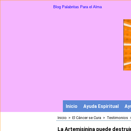
Blog Palabritas Para el Alma
Inicio
Ayuda Espiritual
Ay
Inicio
>
El Cáncer se Cura
>
Testimonios
La Artemisinina puede destrui