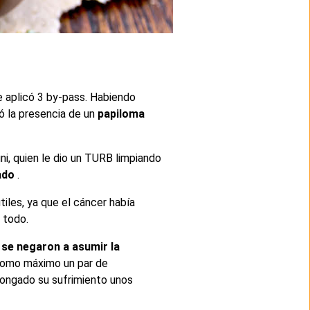
e aplicó 3 by-pass. Habiendo
có la presencia de un
papiloma
ini, quien le dio un TURB limpiando
ado
.
útiles, ya que el cáncer había
 todo.
 se negaron a asumir la
 como máximo un par de
longado su sufrimiento unos