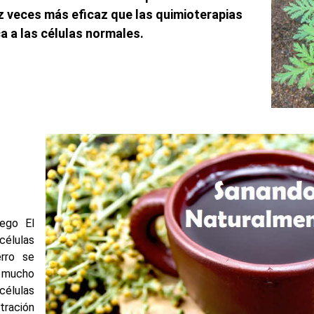
 veces más eficaz que las quimioterapias
ca a las células normales.
lego El
células
rro se
o mucho
élulas
tración