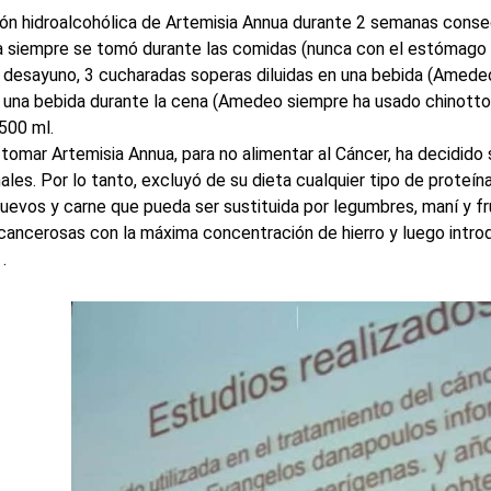
ión hidroalcohólica de Artemisia Annua durante 2 semanas consec
misa siempre se tomó durante las comidas (nunca con el estómago 
l desayuno, 3 cucharadas soperas diluidas en una bebida (Amedeo
 una bebida durante la cena (Amedeo siempre ha usado chinotto). 
 500 ml.
mar Artemisia Annua, para no alimentar al Cáncer, ha decidido 
es. Por lo tanto, excluyó de su dieta cualquier tipo de proteína 
uevos y carne que pueda ser sustituida por legumbres, maní y f
as cancerosas con la máxima concentración de hierro y luego introd
.