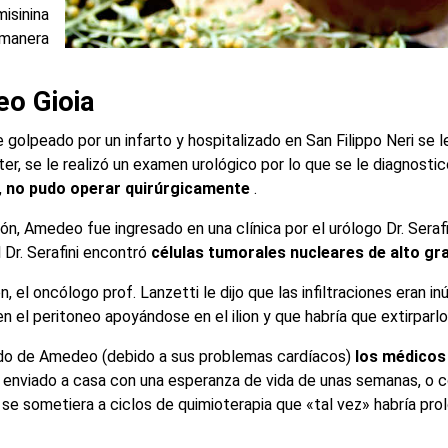
isinina
manera
eo Gioia
lpeado por un infarto y hospitalizado en San Filippo Neri se l
er, se le realizó un examen urológico por lo que se le diagnosti
,
no pudo operar quirúrgicamente
.
ción, Amedeo fue ingresado en una clínica por el urólogo Dr. Seraf
l Dr. Serafini encontró
células tumorales nucleares de alto gr
 el oncólogo prof. Lanzetti le dijo que las infiltraciones eran in
en el peritoneo apoyándose en el ilion y que habría que extirparlo
ado de Amedeo (debido a sus problemas cardíacos)
los médicos
 enviado a casa con una esperanza de vida de unas semanas, o
se sometiera a ciclos de quimioterapia que «tal vez» habría pro