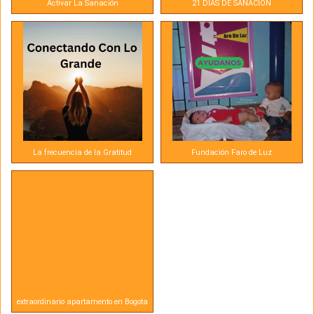
Activar La Sanación
21 DIAS DE SANACIÓN
La frecuencia de la Gratitud
Fundación Faro de Luz
extraordinario apartamento en Bogota